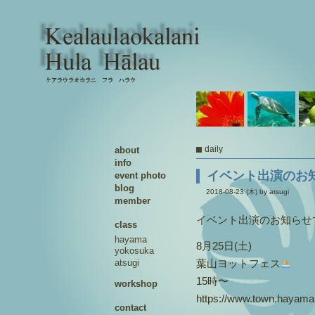
daily
about
info
イベント出演のお
event photo
blog
2018-08-23 (木) by atsugi
member
イベント出演のお知らせ
class
hayama
8月25日(土)
yokosuka
atsugi
葉山ヨットフェス
15時〜
workshop
https://www.town.hayama.l
contact