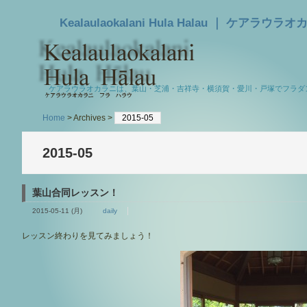
Kealaulaokalani Hula Halau ｜
ケアラウラオカラニは、葉山・芝浦・吉祥寺・横須賀・愛川・戸塚でフラダ
Home
> Archives >
2015-05
2015-05
とができます。ま
葉山合同レッスン！
2015-05-11 (月)
daily
レッスン終わりを見てみましょう！