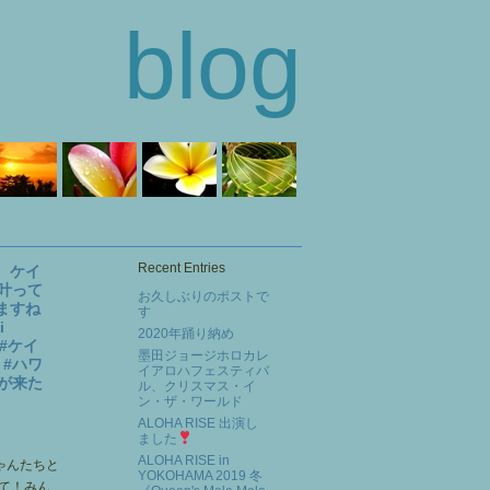
blog
Recent Entries
、ケイ
叶って
お久しぶりのポストで
ますね
す
i
2020年踊り納め
ル #ケイ
墨田ジョージホロカレ
 #ハワ
イアロハフェスティバ
夏が来た
ル、クリスマス・イ
ン・ザ・ワールド
ALOHA RISE 出演し
ました
ALOHA RISE in
YOKOHAMA 2019 冬