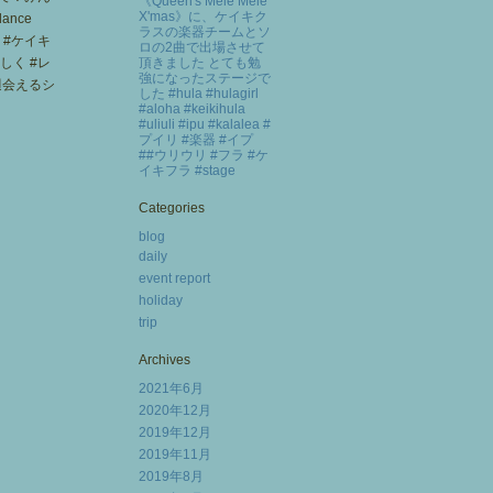
《Queen's Mele Mele
X'mas》に、ケイキク
ラスの楽器チームとソ
ロの2曲で出場させて
頂きました とても勉
強になったステージで
した #hula #hulagirl
#aloha #keikihula
#uliuli #ipu #kalalea #
プイリ #楽器 #イプ
##ウリウリ #フラ #ケ
イキフラ #stage
Categories
blog
daily
event report
holiday
trip
Archives
2021年6月
2020年12月
2019年12月
2019年11月
2019年8月