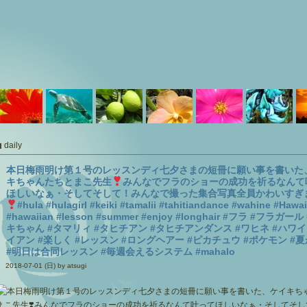
daily
本日梅雨明け第１号のレッスンディ七夕さまの短冊に願い事を書いた
キちゃんたちとまこ先生
みんなでフラのショーの成功を祈るなんて
ほしいなぁ・そしてそして！みんなで撮った集合写真
全員かわいすぎ
#hula #hulagirl #keiki #tamalii #tahitiandance #wahine #Hawai
#hawaiian #lesson #summer #enjoy #longhair #フラ #フラガー
キちゃん #タマリィ #タヒチアン #タヒチアンダンス #ワヒネ #ハワイ
イアン #楽しく #レッスン #ロングヘアー #ピカチュウ #ポケモン #
#明日は合同レッスン #毎週会えるシステム #mahalo
2018-07-01 (日) by atsugi