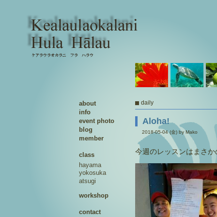
daily
about
info
Aloha!
event photo
blog
2018-05-04 (金) by Mako
member
今週のレッスンはまさか
class
hayama
yokosuka
atsugi
workshop
contact