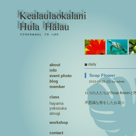
daily
about
info
Soap Flower
event photo
blog
2010-09-26 (日) by admin
member
ロコの人たちがSoap flowerと
class
不思議な形をしたお花☆
hayama
yokosuka
atsugi
workshop
contact