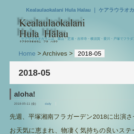
Kealaulaokalani Hula Halau ｜
ケアラウラオカラニは、葉山・芝浦・吉祥寺・横須賀・愛川・戸塚でフラダ
Home
> Archives >
2018-05
2018-05
とができます。ま
aloha!
2018-05-11 (金)
daily
先週、平塚湘南フラガーデン2018に出演
お天気に恵まれ、物凄く気持ちの良いステ