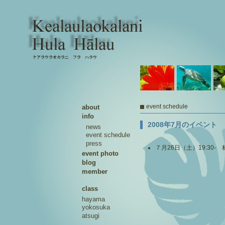
event schedule
about
info
2008年7月のイベント
news
event schedule
press
７月26日（土）19:30-
event photo
blog
member
class
hayama
yokosuka
atsugi